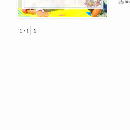
浜
1 / 1
1