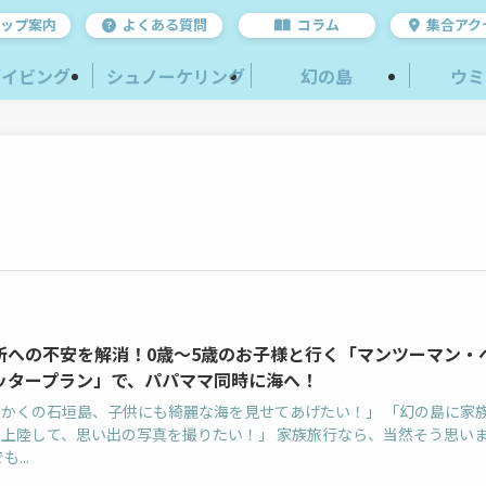
ップ案内
よくある質問
コラム
集合アク
ダイビング
シュノーケリング
幻の島
ウミ
所への不安を解消！0歳〜5歳のお子様と行く「マンツーマン・
ッタープラン」で、パパママ同時に海へ！
っかくの石垣島、子供にも綺麗な海を見せてあげたい！」 「幻の島に家
で上陸して、思い出の写真を撮りたい！」 家族旅行なら、当然そう思い
も...