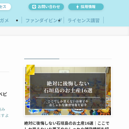
セス
お問い合わせ
採用情報
ガメ
ファンダイビング
ライセンス講習
ベビ
族み
ますよ
絶対に後悔しない石垣島のお土産16選｜ここで
しか買えないお菓子やおしゃれな雑貨情報を紹