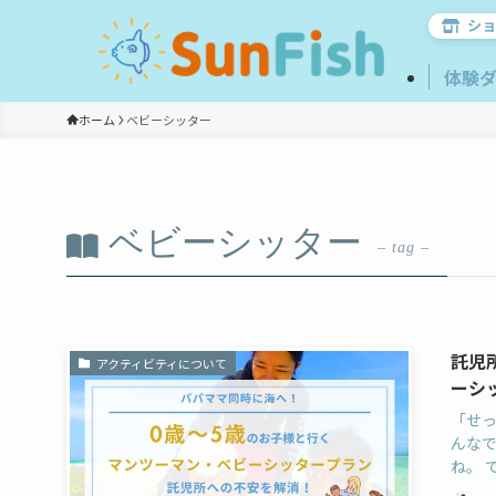
ショ
体験
ホーム
ベビーシッター
ベビーシッター
– tag –
託児
アクティビティについて
ーシ
「せ
んな
ね。 で