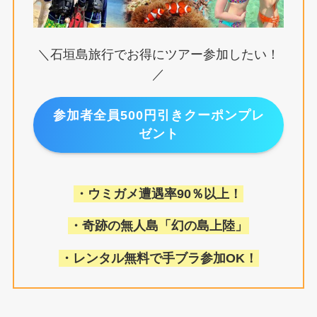
＼石垣島旅行でお得にツアー参加したい！
／
参加者全員500円引きクーポンプレ
ゼント
・ウミガメ遭遇率90％以上！
・奇跡の無人島「幻の島上陸」
・レンタル無料で手ブラ参加OK！