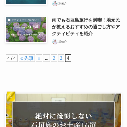
浜佑介
雨でも石垣島旅行を満喫！地元民
アクティビティについて
が教えるおすすめの過ごし方やア
クティビティを紹介
浜佑介
4 / 4
« 先頭
«
...
2
3
4