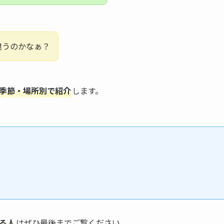
違うのかなぁ？
季節・場所別で紹介
します。
る人
はぜひ最後までご覧ください。